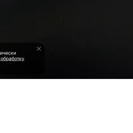
тически
 обработку